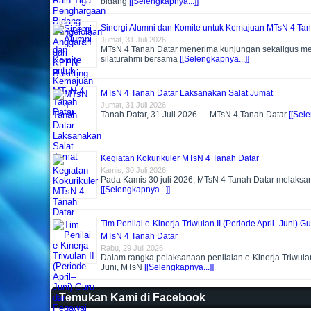
bidang
[[Selengkapnya...]]
Sinergi Alumni dan Komite untuk Kemajuan MTsN 4 Tan
Jumat, 31 Juli 2026
MTsN 4 Tanah Datar menerima kunjungan sekaligus m
silaturahmi bersama
[[Selengkapnya...]]
MTsN 4 Tanah Datar Laksanakan Salat Jumat
Jumat, 31 Juli 2026
Tanah Datar, 31 Juli 2026 — MTsN 4 Tanah Datar
[[Sele
Kegiatan Kokurikuler MTsN 4 Tanah Datar
Kamis, 30 Juli 2026
Pada Kamis 30 juli 2026, MTsN 4 Tanah Datar melaks
[[Selengkapnya...]]
Tim Penilai e-Kinerja Triwulan II (Periode April–Juni) 
MTsN 4 Tanah Datar
Rabu, 29 Juli 2026
Dalam rangka pelaksanaan penilaian e-Kinerja Triwulan 
Juni, MTsN
[[Selengkapnya...]]
Temukan Kami di Facebook