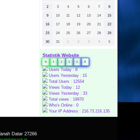
2
3
4
5
6
7
8
9
10
11
12
13
14
15
16
17
18
19
20
21
22
23
24
25
26
27
28
29
30
31
1
2
3
4
5
Statistik Website
0
1
2
5
5
4
Users Today : 8
Users Yesterday : 15
Total Users : 12554
Views Today : 12
Views Yesterday : 33
Total views : 19970
Who's Online : 0
Your IP Address : 216.73.216.135
Tanah Datar 27266
tanahdatar.sch.id