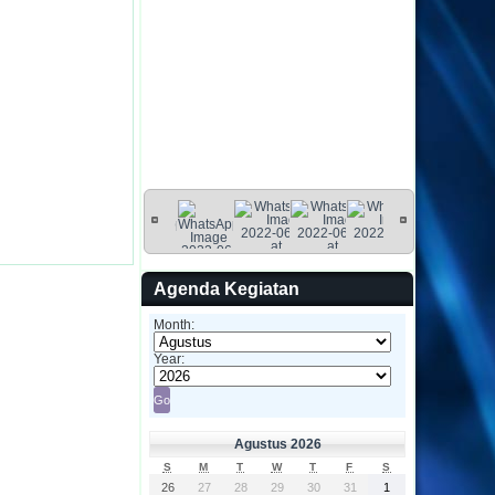
Agenda Kegiatan
Month:
Year:
Agustus 2026
S
M
T
W
T
F
S
26
27
28
29
30
31
1