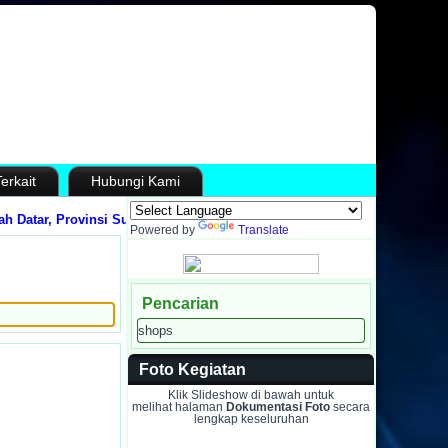
erkait
Hubungi Kami
ar, Provinsi Sumatera Barat
Media Informasi dan Sarana Komunikasi ant
Powered by
Translate
Pencarian
Foto Kegiatan
Klik Slideshow di bawah untuk
melihat halaman
Dokumentasi Foto
secara
lengkap keseluruhan