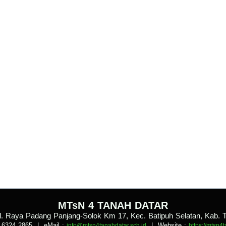
.
MTsN 4 TANAH DATAR
Jl. Raya Padang Panjang-Solok Km 17, Kec. Batipuh Selatan, Kab. 
 6324 2865
| eMail :
|
Website :
info@mtsn4tanahdatar.sch.id
https://mtsn4