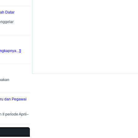
ah Datar
enggelar
ngkapnya...]]
anakan
Guru dan Pegawai
II periode April–