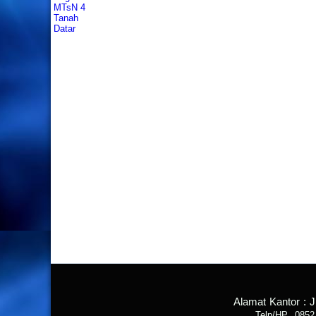
Alamat Kantor : 
Telp/HP 0852