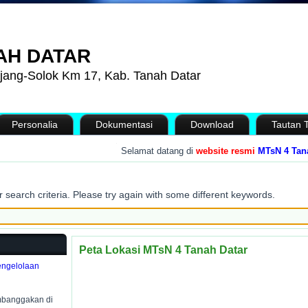
AH DATAR
jang-Solok Km 17, Kab. Tanah Datar
Personalia
Dokumentasi
Download
Tautan T
.
Selamat datang di
website resmi
MTsN 4 Tanah Dat
 search criteria. Please try again with some different keywords.
Peta Lokasi MTsN 4 Tanah Datar
engelolaan
mbanggakan di