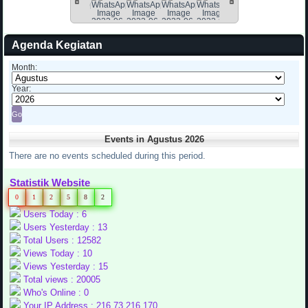
Agenda Kegiatan
Month:
Year:
Events in Agustus 2026
There are no events scheduled during this period.
Statistik Website
0
1
2
5
8
2
Users Today : 6
Users Yesterday : 13
Total Users : 12582
Views Today : 10
Views Yesterday : 15
Total views : 20005
Who's Online : 0
Your IP Address : 216.73.216.170