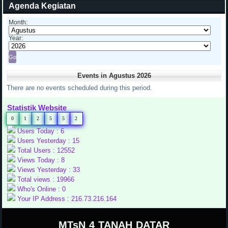
Agenda Kegiatan
Month:
Year:
Events in Agustus 2026
There are no events scheduled during this period.
Statistik Website
0
1
2
5
5
2
Users Today : 6
Users Yesterday : 15
Total Users : 12552
Views Today : 8
Views Yesterday : 33
Total views : 19966
Who's Online : 0
Your IP Address : 216.73.216.164
.
MTsN 4 TANAH DATAR