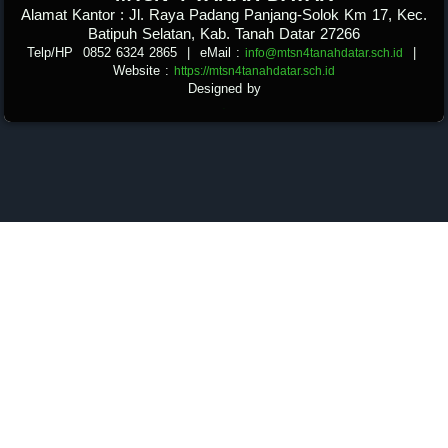
Alamat Kantor : Jl. Raya Padang Panjang-Solok Km 17, Kec.
Batipuh Selatan, Kab. Tanah Datar 27266
Telp/HP 0852 6324 2865
| eMail :
|
info@mtsn4tanahdatar.sch.id
Website :
https://mtsn4tanahdatar.sch.id
Designed by
.