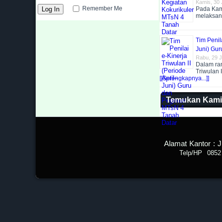
Kamis, 30 
Remember Me
Pada Kami
melaksa
Tim Penila
Juni) Gu
Rabu, 29 J
Dalam ran
Triwulan 
[[Selengkapnya...]]
Temukan Kami
Alamat Kantor : 
Telp/HP 0852