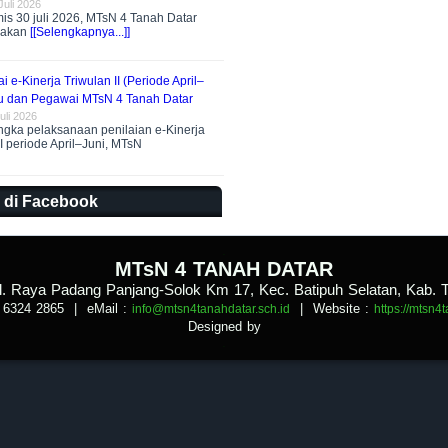
Juli 2026
s 30 juli 2026, MTsN 4 Tanah Datar
nakan
[[Selengkapnya...]]
i e-Kinerja Triwulan II (Periode April–
ru dan Pegawai MTsN 4 Tanah Datar
uli 2026
gka pelaksanaan penilaian e-Kinerja
II periode April–Juni, MTsN
 di Facebook
.
MTsN 4 TANAH DATAR
Jl. Raya Padang Panjang-Solok Km 17, Kec. Batipuh Selatan, Kab. 
 6324 2865
| eMail :
|
Website :
info@mtsn4tanahdatar.sch.id
https://mtsn4
Designed by
.