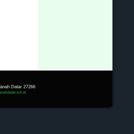
Tanah Datar 27266
tanahdatar.sch.id