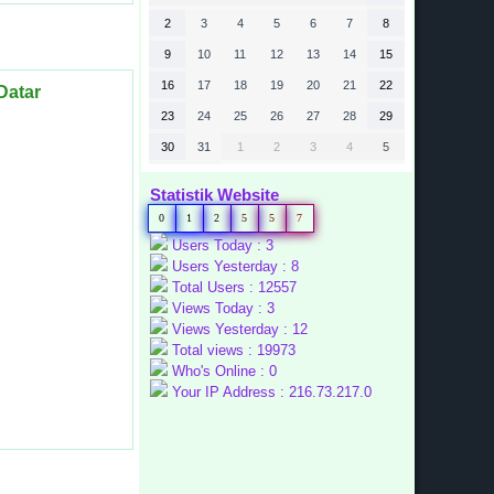
2
3
4
5
6
7
8
9
10
11
12
13
14
15
16
17
18
19
20
21
22
Datar
23
24
25
26
27
28
29
iatan penilaian
 4 Tanah Datar
ekstrakurikuler
ogi informasi,
nyelenggarakan
i melaksanakan
 berlaga dalam
kegiatan
n
30
31
1
2
3
4
5
Statistik Website
0
1
2
5
5
7
Users Today : 3
Users Yesterday : 8
Total Users : 12557
Views Today : 3
Views Yesterday : 12
Total views : 19973
Who's Online : 0
Your IP Address : 216.73.217.0