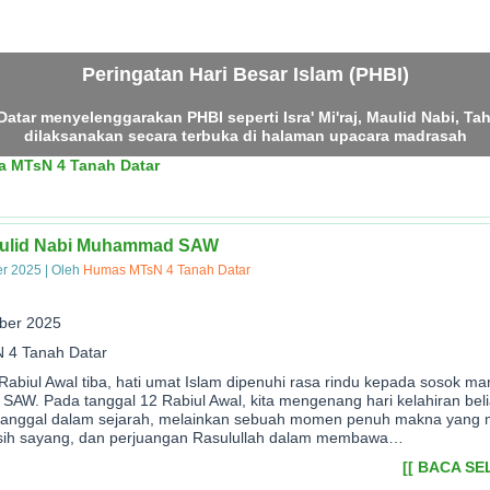
Peringatan Hari Besar Islam (PHBI)
atar menyelenggarakan PHBI seperti Isra' Mi'raj, Maulid Nabi, Tah
dilaksanakan secara terbuka di halaman upacara madrasah
aulid Nabi Muhammad SAW
er 2025
|
Oleh
Humas MTsN 4 Tanah Datar
ber 2025
N 4 Tanah Datar
n Rabiul Awal tiba, hati umat Islam dipenuhi rasa rindu kepada sosok 
W. Pada tanggal 12 Rabiul Awal, kita mengenang hari kelahiran bel
tanggal dalam sejarah, melainkan sebuah momen penuh makna yang m
asih sayang, dan perjuangan Rasulullah dalam membawa…
[[ BACA SE