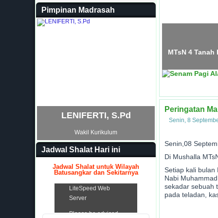
Pimpinan Madrasah
MTsN 4 Tanah D
Peringatan M
LENIFERTI, S.Pd
Senin, 8 Septemb
Wakil Kurikulum
Senin,08 Septem
Jadwal Shalat Hari ini
Di Mushalla MTs
Jadwal Shalat untuk Wilayah
Setiap kali bula
Batusangkar dan Sekitarnya
Nabi Muhammad SA
.
sekadar sebuah 
pada teladan, k