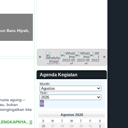
un Baru Hijrah,
Agenda Kegiatan
Month:
Year:
manusia agung—
iau, bukan
engingatkan kita
Agustus 2026
S
M
T
W
T
F
S
LENGKAPNYA...]]
26
27
28
29
30
31
1