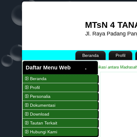
MTsN 4 TAN
Jl. Raya Padang Pan
Beranda
Profil
Daftar Menu Web
umatera Barat
Media Informasi dan Sarana Komunikasi antara Madrasah de
Beranda
Profil
Personalia
Dokumentasi
Download
Tautan Terkait
Hubungi Kami