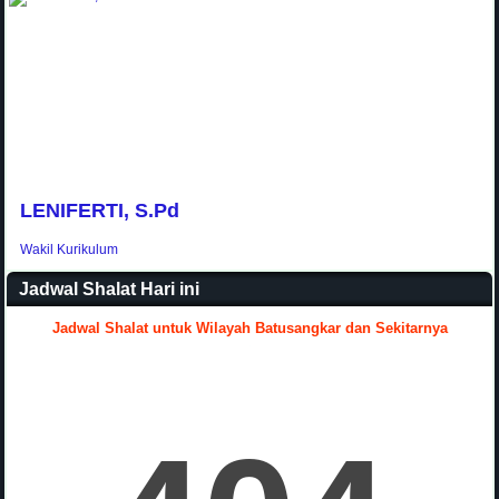
ENIFERTI, S.Pd
IRS
kil Kurikulum
Wakil
Jadwal Shalat Hari ini
Jadwal Shalat untuk Wilayah Batusangkar dan Sekitarnya
.
HIDAYENTI, A.Md
HERLINAWATI, S.Pd.I
ERLINDA YANTI, S.Ag
AINAL MARDIYAH, S.Ag