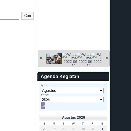
Cari
Agenda Kegiatan
Month:
Year:
Agustus 2026
S
M
T
W
T
F
S
26
27
28
29
30
31
1