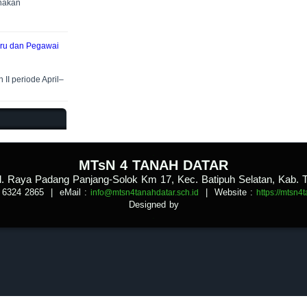
anakan
Guru dan Pegawai
II periode April–
.
MTsN 4 TANAH DATAR
Jl. Raya Padang Panjang-Solok Km 17, Kec. Batipuh Selatan, Kab. 
 6324 2865
| eMail :
|
Website :
info@mtsn4tanahdatar.sch.id
https://mtsn4
Designed by
.