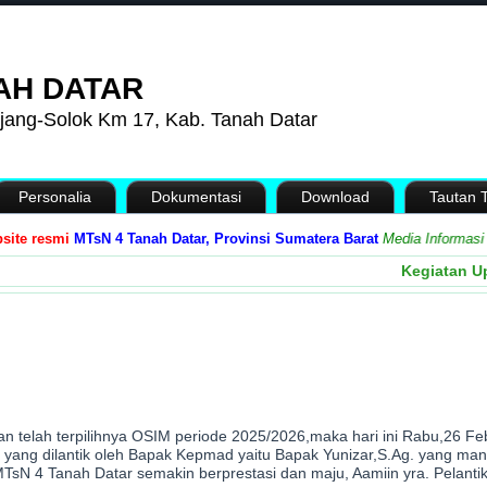
AH DATAR
jang-Solok Km 17, Kab. Tanah Datar
Personalia
Dokumentasi
Download
Tautan T
 resmi
MTsN 4 Tanah Datar, Provinsi Sumatera Barat
Media Informasi dan
Kegiatan U
 telah terpilihnya OSIM periode 2025/2026,maka hari ini Rabu,26 Feb
 yang dilantik oleh Bapak Kepmad yaitu Bapak Yunizar,S.Ag. yang m
N 4 Tanah Datar semakin berprestasi dan maju, Aamiin yra. Pelant