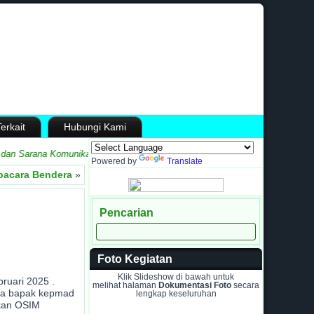
erkait
Hubungi Kami
 Sarana Komunikasi antara Madrasah dengan Masyarakat
Powered by
Translate
pacara Bendera
»
Pencarian
Foto Kegiatan
Klik Slideshow di bawah untuk
ruari 2025 .
melihat halaman
Dokumentasi Foto
secara
ana bapak kepmad
lengkap keseluruhan
ikan OSIM