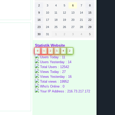
2
3
4
5
6
7
8
9
10
11
12
13
14
15
16
17
18
19
20
21
22
23
24
25
26
27
28
29
30
31
1
2
3
4
5
Statistik Website
0
1
2
5
4
2
Users Today : 11
Users Yesterday : 14
Total Users : 12542
Views Today : 27
Views Yesterday : 16
Total views : 19952
Who's Online : 0
Your IP Address : 216.73.217.172