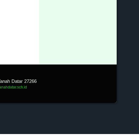
Tanah Datar 27266
tanahdatar.sch.id