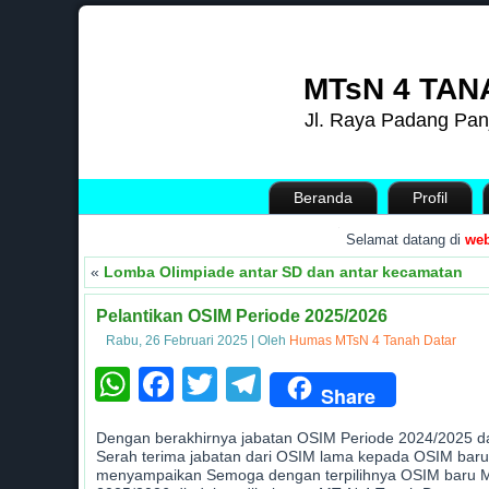
MTsN 4 TAN
Jl. Raya Padang Pan
Beranda
Profil
.
Selamat datang di
website
«
Lomba Olimpiade antar SD dan antar kecamatan
Pelantikan OSIM Periode 2025/2026
Rabu, 26 Februari 2025
|
Oleh
Humas MTsN 4 Tanah Datar
WhatsApp
Facebook
Twitter
Telegram
Share
Dengan berakhirnya jabatan OSIM Periode 2024/2025 dan
Serah terima jabatan dari OSIM lama kepada OSIM baru
menyampaikan Semoga dengan terpilihnya OSIM baru MTs