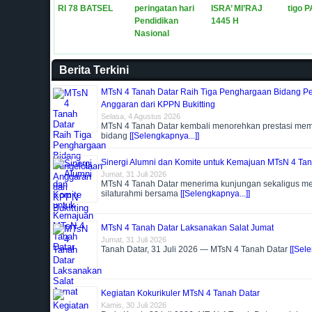
RI 78 BATSEL
peringatan hari
ISRA’ MI’RAJ
tigo 
Pendidikan
1445 H
Nasional
Berita Terkini
MTsN 4 Tanah Datar Raih Tiga Penghargaan Bidang P
Anggaran dari KPPN Bukitting
Selasa, 4 Agustus 2026
MTsN 4 Tanah Datar kembali menorehkan prestasi me
bidang
[[Selengkapnya...]]
Sinergi Alumni dan Komite untuk Kemajuan MTsN 4 Tan
Jumat, 31 Juli 2026
MTsN 4 Tanah Datar menerima kunjungan sekaligus m
silaturahmi bersama
[[Selengkapnya...]]
MTsN 4 Tanah Datar Laksanakan Salat Jumat
Jumat, 31 Juli 2026
Tanah Datar, 31 Juli 2026 — MTsN 4 Tanah Datar
[[Sele
Kegiatan Kokurikuler MTsN 4 Tanah Datar
Kamis, 30 Juli 2026