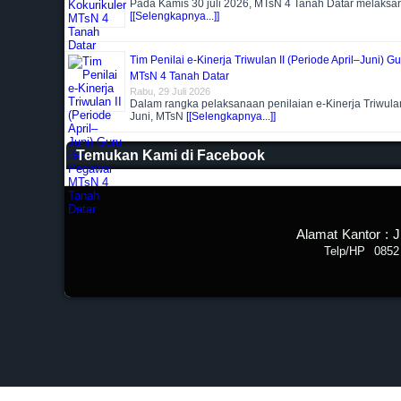
Pada Kamis 30 juli 2026, MTsN 4 Tanah Datar melaks
[[Selengkapnya...]]
Tim Penilai e-Kinerja Triwulan II (Periode April–Juni) 
MTsN 4 Tanah Datar
Rabu, 29 Juli 2026
Dalam rangka pelaksanaan penilaian e-Kinerja Triwulan 
Juni, MTsN
[[Selengkapnya...]]
Temukan Kami di Facebook
Alamat Kantor : 
Telp/HP 0852