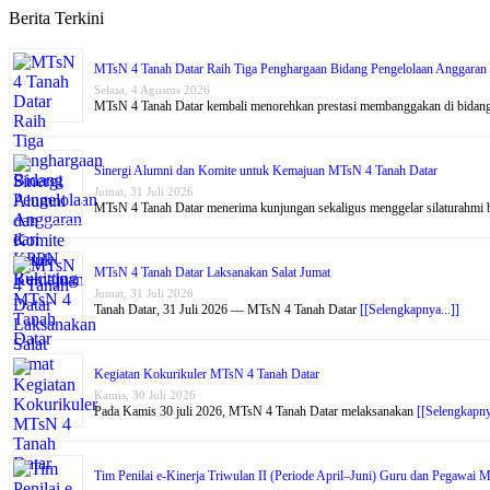
Berita Terkini
MTsN 4 Tanah Datar Raih Tiga Penghargaan Bidang Pengelolaan Anggaran
Selasa, 4 Agustus 2026
MTsN 4 Tanah Datar kembali menorehkan prestasi membanggakan di bidan
Sinergi Alumni dan Komite untuk Kemajuan MTsN 4 Tanah Datar
Jumat, 31 Juli 2026
MTsN 4 Tanah Datar menerima kunjungan sekaligus menggelar silaturahmi
MTsN 4 Tanah Datar Laksanakan Salat Jumat
Jumat, 31 Juli 2026
Tanah Datar, 31 Juli 2026 — MTsN 4 Tanah Datar
[[Selengkapnya...]]
Kegiatan Kokurikuler MTsN 4 Tanah Datar
Kamis, 30 Juli 2026
Pada Kamis 30 juli 2026, MTsN 4 Tanah Datar melaksanakan
[[Selengkapny
Tim Penilai e-Kinerja Triwulan II (Periode April–Juni) Guru dan Pegawai 