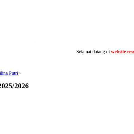
.
Selamat datang di
website resmi
MTsN 
ina Putri
»
2025/2026