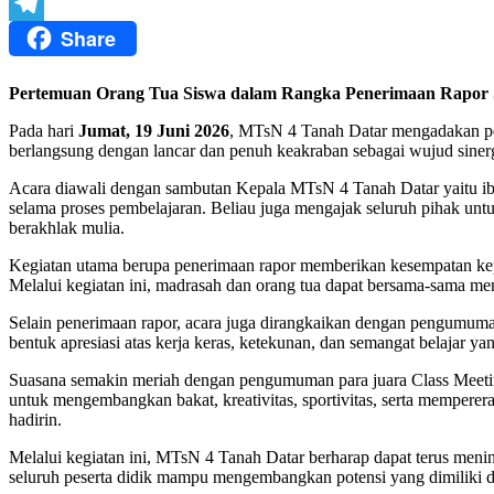
Twitter
Share
Telegram
Pertemuan Orang Tua Siswa dalam Rangka Penerimaan Rapor S
Pada hari
Jumat, 19 Juni 2026
, MTsN 4 Tanah Datar mengadakan per
berlangsung dengan lancar dan penuh keakraban sebagai wujud sinerg
Acara diawali dengan sambutan Kepala MTsN 4 Tanah Datar yaitu ibu
selama proses pembelajaran. Beliau juga mengajak seluruh pihak unt
berakhlak mulia.
Kegiatan utama berupa penerimaan rapor memberikan kesempatan kep
Melalui kegiatan ini, madrasah dan orang tua dapat bersama-sama me
Selain penerimaan rapor, acara juga dirangkaikan dengan pengumuman
bentuk apresiasi atas kerja keras, ketekunan, dan semangat belajar ya
Suasana semakin meriah dengan pengumuman para juara Class Meeting
untuk mengembangkan bakat, kreativitas, sportivitas, serta memper
hadirin.
Melalui kegiatan ini, MTsN 4 Tanah Datar berharap dapat terus meni
seluruh peserta didik mampu mengembangkan potensi yang dimiliki d