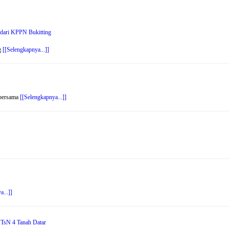
 dari KPPN Bukitting
g
[[Selengkapnya...]]
 bersama
[[Selengkapnya...]]
a...]]
MTsN 4 Tanah Datar