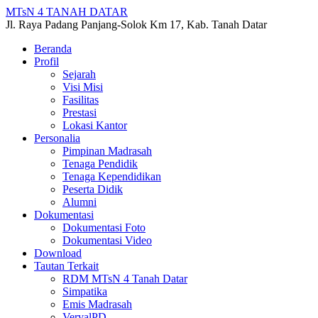
MTsN 4 TANAH DATAR
Jl. Raya Padang Panjang-Solok Km 17, Kab. Tanah Datar
Beranda
Profil
Sejarah
Visi Misi
Fasilitas
Prestasi
Lokasi Kantor
Personalia
Pimpinan Madrasah
Tenaga Pendidik
Tenaga Kependidikan
Peserta Didik
Alumni
Dokumentasi
Dokumentasi Foto
Dokumentasi Video
Download
Tautan Terkait
RDM MTsN 4 Tanah Datar
Simpatika
Emis Madrasah
VervalPD