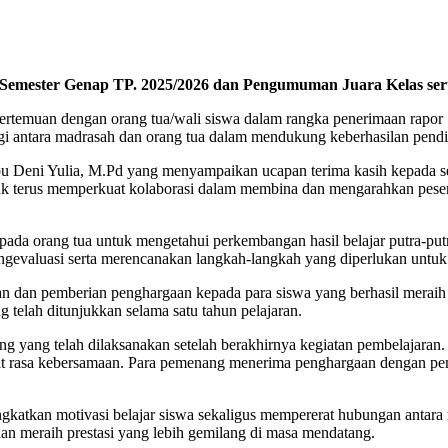
emester Genap TP. 2025/2026 dan Pengumuman Juara Kelas sert
temuan dengan orang tua/wali siswa dalam rangka penerimaan rapor 
i antara madrasah dan orang tua dalam mendukung keberhasilan pendid
 Deni Yulia, M.Pd yang menyampaikan ucapan terima kasih kepada selu
uk terus memperkuat kolaborasi dalam membina dan mengarahkan peserta 
ada orang tua untuk mengetahui perkembangan hasil belajar putra-put
ngevaluasi serta merencanakan langkah-langkah yang diperlukan untuk 
 dan pemberian penghargaan kepada para siswa yang berhasil meraih pr
ng telah ditunjukkan selama satu tahun pelajaran.
 yang telah dilaksanakan setelah berakhirnya kegiatan pembelajaran
erat rasa kebersamaan. Para pemenang menerima penghargaan dengan pe
ngkatkan motivasi belajar siswa sekaligus mempererat hubungan antara
an meraih prestasi yang lebih gemilang di masa mendatang.