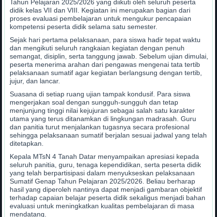
Tahun Pelajaran 2025/2026 yang diikuti oleh seluruh peserta
didik kelas VII dan VIII. Kegiatan ini merupakan bagian dari
proses evaluasi pembelajaran untuk mengukur pencapaian
kompetensi peserta didik selama satu semester.
Sejak hari pertama pelaksanaan, para siswa hadir tepat waktu
dan mengikuti seluruh rangkaian kegiatan dengan penuh
semangat, disiplin, serta tanggung jawab. Sebelum ujian dimulai,
peserta menerima arahan dari pengawas mengenai tata tertib
pelaksanaan sumatif agar kegiatan berlangsung dengan tertib,
jujur, dan lancar.
Suasana di setiap ruang ujian tampak kondusif. Para siswa
mengerjakan soal dengan sungguh-sungguh dan tetap
menjunjung tinggi nilai kejujuran sebagai salah satu karakter
utama yang terus ditanamkan di lingkungan madrasah. Guru
dan panitia turut menjalankan tugasnya secara profesional
sehingga pelaksanaan sumatif berjalan sesuai jadwal yang telah
ditetapkan.
Kepala MTsN 4 Tanah Datar menyampaikan apresiasi kepada
seluruh panitia, guru, tenaga kependidikan, serta peserta didik
yang telah berpartisipasi dalam menyukseskan pelaksanaan
Sumatif Genap Tahun Pelajaran 2025/2026. Beliau berharap
hasil yang diperoleh nantinya dapat menjadi gambaran objektif
terhadap capaian belajar peserta didik sekaligus menjadi bahan
evaluasi untuk meningkatkan kualitas pembelajaran di masa
mendatang.