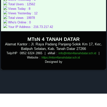
Total Users : 12562
Views Today : 8
Views Yesterday : 12
Total views : 19978
Who's Online : 0
Your IP Address : 216.73.217.42
.
MTsN 4 TANAH DATAR
Alamat Kantor : Jl. Raya Padang Panjang-Solok Km 17, Kec.
Batipuh Selatan, Kab. Tanah Datar 27266
Telp/HP 0852 6324 2865
| eMail :
|
info@mtsn4tanahdatar.sch.id
Website :
https://mtsn4tanahdatar.sch.id
Designed by
.