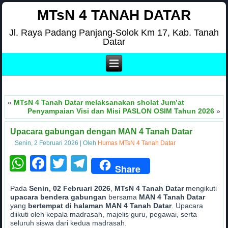
MTsN 4 TANAH DATAR
Jl. Raya Padang Panjang-Solok Km 17, Kab. Tanah
Datar
«
MTsN 4 Tanah Datar melaksanakan sholat Jum’at
Penyampaian Visi dan Misi PASLON OSIM Tahun 2026
»
Upacara gabungan dengan MAN 4 Tanah Datar
Senin, 2 Februari 2026
|
Oleh
Humas MTsN 4 Tanah Datar
WhatsApp
Facebook
Twitter
Telegram
Share
Pada
Senin, 02 Februari 2026
,
MTsN 4 Tanah Datar
mengikuti
upacara bendera gabungan
bersama
MAN 4 Tanah Datar
yang
bertempat di halaman MAN 4 Tanah Datar
. Upacara
diikuti oleh kepala madrasah, majelis guru, pegawai, serta
seluruh siswa dari kedua madrasah.