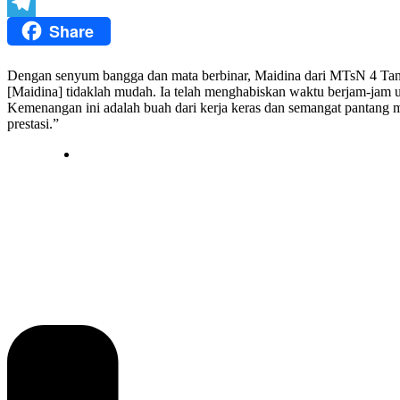
Twitter
Share
Telegram
Dengan senyum bangga dan mata berbinar, Maidina dari MTsN 4 Tan
[Maidina] tidaklah mudah. Ia telah menghabiskan waktu berjam-jam unt
Kemenangan ini adalah buah dari kerja keras dan semangat pantang m
prestasi.”