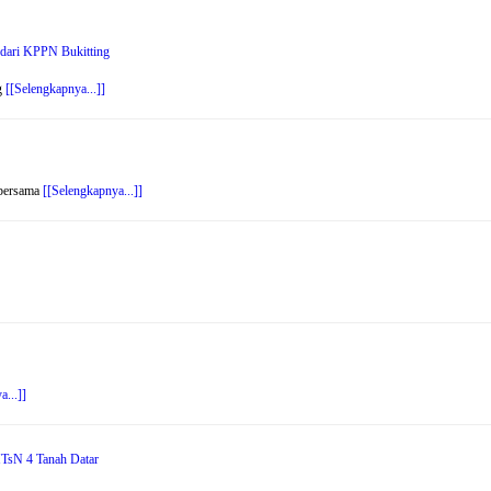
 dari KPPN Bukitting
g
[[Selengkapnya...]]
 bersama
[[Selengkapnya...]]
a...]]
MTsN 4 Tanah Datar