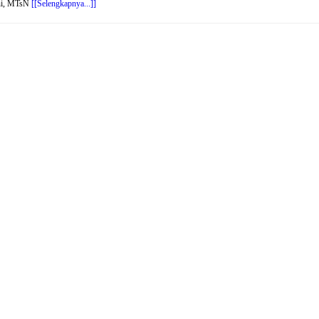
uni, MTsN
[[Selengkapnya...]]