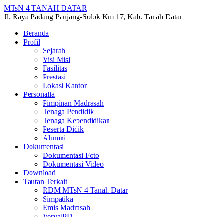
MTsN 4 TANAH DATAR
Jl. Raya Padang Panjang-Solok Km 17, Kab. Tanah Datar
Beranda
Profil
Sejarah
Visi Misi
Fasilitas
Prestasi
Lokasi Kantor
Personalia
Pimpinan Madrasah
Tenaga Pendidik
Tenaga Kependidikan
Peserta Didik
Alumni
Dokumentasi
Dokumentasi Foto
Dokumentasi Video
Download
Tautan Terkait
RDM MTsN 4 Tanah Datar
Simpatika
Emis Madrasah
VervalPD