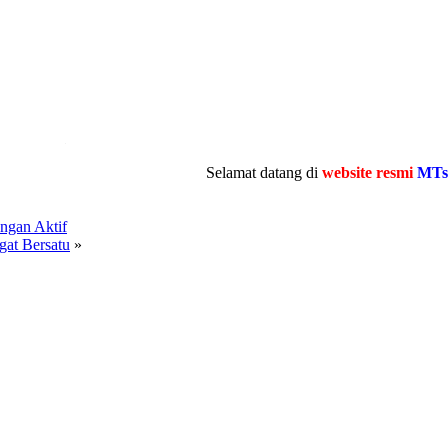
.
Selamat datang di
website resmi
MTsN 4 Tana
engan Aktif
at Bersatu
»