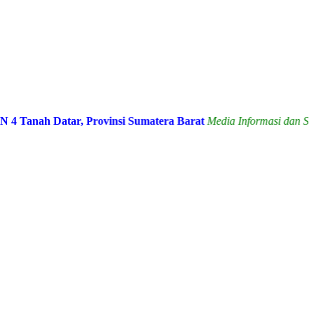
h Datar, Provinsi Sumatera Barat
Media Informasi dan Sarana Ko