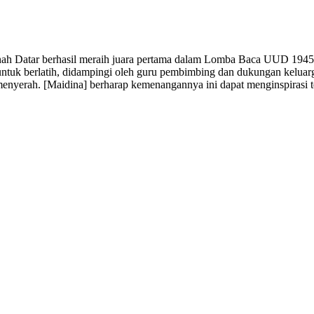
ah Datar berhasil meraih juara pertama dalam Lomba Baca UUD 1945 
uk berlatih, didampingi oleh guru pembimbing dan dukungan keluarga. S
enyerah. [Maidina] berharap kemenangannya ini dapat menginspirasi t