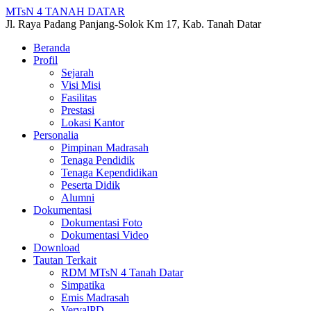
MTsN 4 TANAH DATAR
Jl. Raya Padang Panjang-Solok Km 17, Kab. Tanah Datar
Beranda
Profil
Sejarah
Visi Misi
Fasilitas
Prestasi
Lokasi Kantor
Personalia
Pimpinan Madrasah
Tenaga Pendidik
Tenaga Kependidikan
Peserta Didik
Alumni
Dokumentasi
Dokumentasi Foto
Dokumentasi Video
Download
Tautan Terkait
RDM MTsN 4 Tanah Datar
Simpatika
Emis Madrasah
VervalPD