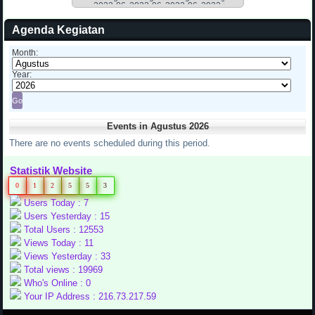
Agenda Kegiatan
Month:
Year:
Events in Agustus 2026
There are no events scheduled during this period.
Statistik Website
0
1
2
5
5
3
Users Today : 7
Users Yesterday : 15
Total Users : 12553
Views Today : 11
Views Yesterday : 33
Total views : 19969
Who's Online : 0
Your IP Address : 216.73.217.59