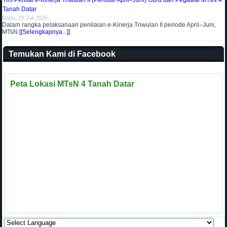
Tim Penilai e-Kinerja Triwulan II (Periode April–Juni) Guru dan Pegawai MTsN 4
Tanah Datar
Rabu, 29 Juli 2026
Dalam rangka pelaksanaan penilaian e-Kinerja Triwulan II periode April–Juni,
MTsN
[[Selengkapnya...]]
Temukan Kami di Facebook
Peta Lokasi MTsN 4 Tanah Datar