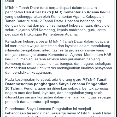
Datar
MTsN 4 Tanah Datar turut berpartisipasi dalam upacara
peringatan
Hari Amal Bakti (HAB) Kementerian Agama ke-80
yang diselenggarakan oleh Kementerian Agama Kabupaten
Tanah Datar di MAN 2 Tanah Datar. Upacara berlangsung
dengan khidmat dan penuh semangat kebersamaan, diikuti oleh
seluruh jajaran ASN Kemenag, kepala madrasah, guru, serta
pegawai di lingkungan Kementerian Agama.
Kehadiran keluarga besar MTsN 4 Tanah Datar dalam upacara
ini merupakan wujud komitmen dan loyalitas dalam mendukung
nilai-nilai pengabdian, integritas, serta profesionalisme yang
menjadi semangat utama Kementerian Agama. Momentum HAB
ke-80 ini menjadi sarana refleksi atas perjalanan panjang
Kemenag dalam melayani umat, bangsa, dan negara, sekaligus
memperkuat tekad untuk terus meningkatkan kualitas pelayanan
dan pendidikan keagamaan.
Pada kesempatan tersebut, ada 6 orang
guru MTsN 4 Tanah
Datar menerima penghargaan Satya Lencana Pengabdian
10 Tahun
. Penghargaan ini diberikan sebagai bentuk apresiasi
negara atas dedikasi, loyalitas, dan pengabdian yang telah
ditunjukkan secara konsisten dalam menjalankan tugas sebagai
pendidik dan aparatur sipil negara.
Penerimaan Satya Lencana Pengabdian ini menjadi
kebanggaan tersendiri bagi keluarga besar MTsN 4 Tanah Datar.