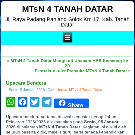
MTsN 4 TANAH DATAR
Jl. Raya Padang Panjang-Solok Km 17, Kab. Tanah
Datar
.
S
«
MTsN 4 Tanah Datar Mengikuti Upacara HAB Kemenag ke
80
Ekstrakurikuler Pramuka MTsN 4 Tanah Datar
»
Upacara Bendera
Senin, 5 Januari 2026
|
Oleh
Humas MTsN 4 Tanah Datar
WhatsApp
Facebook
Twitter
Telegram
Share
Upacara bendera pertama di awal semester genap Tahun
Pelajaran 2025/2026 dilaksanakan pada
Senin, 05 Januari
2026
di halaman
MTsN 4 Tanah Datar
. Kegiatan ini diikuti oleh
seluruh peserta didik, majelis guru, serta tenaga kependidikan