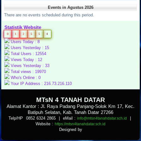
Events in Agustus 2026
There are no events scheduled during this period.
Statistik Website
0
1
2
5
5
4
Users Today : 8
Users Yesterday : 15
Total Users : 12554
Views Today : 12
Views Yesterday : 33
Total views : 19970
Who's Online : 0
Your IP Address : 216.73.216.110
.
MTsN 4 TANAH DATAR
Alamat Kantor : Jl. Raya Padang Panjang-Solok Km 17, Kec.
Batipuh Selatan, Kab. Tanah Datar 27266
Telp/HP 0852 6324 2865
| eMail :
|
info@mtsn4tanahdatar.sch.id
Website :
https://mtsn4tanahdatar.sch.id
Designed by
.