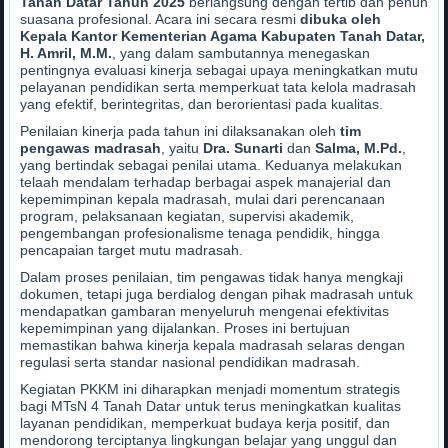
Tanah Datar Tahun 2025
berlangsung dengan tertib dan penuh
suasana profesional. Acara ini secara resmi
dibuka oleh
Kepala Kantor Kementerian Agama Kabupaten Tanah Datar,
H. Amril, M.M.
, yang dalam sambutannya menegaskan
pentingnya evaluasi kinerja sebagai upaya meningkatkan mutu
pelayanan pendidikan serta memperkuat tata kelola madrasah
yang efektif, berintegritas, dan berorientasi pada kualitas.
Penilaian kinerja pada tahun ini dilaksanakan oleh
tim
pengawas madrasah
, yaitu
Dra. Sunarti
dan
Salma, M.Pd.
,
yang bertindak sebagai penilai utama. Keduanya melakukan
telaah mendalam terhadap berbagai aspek manajerial dan
kepemimpinan kepala madrasah, mulai dari perencanaan
program, pelaksanaan kegiatan, supervisi akademik,
pengembangan profesionalisme tenaga pendidik, hingga
pencapaian target mutu madrasah.
Dalam proses penilaian, tim pengawas tidak hanya mengkaji
dokumen, tetapi juga berdialog dengan pihak madrasah untuk
mendapatkan gambaran menyeluruh mengenai efektivitas
kepemimpinan yang dijalankan. Proses ini bertujuan
memastikan bahwa kinerja kepala madrasah selaras dengan
regulasi serta standar nasional pendidikan madrasah.
Kegiatan PKKM ini diharapkan menjadi momentum strategis
bagi MTsN 4 Tanah Datar untuk terus meningkatkan kualitas
layanan pendidikan, memperkuat budaya kerja positif, dan
mendorong terciptanya lingkungan belajar yang unggul dan