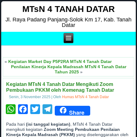
MTsN 4 TANAH DATAR
Jl. Raya Padang Panjang-Solok Km 17, Kab. Tanah
Datar
«
Kegiatan Market Day P5P2RA MTsN 4 Tanah Datar
Penilaian Kinerja Kepala Madrasah MTsN 4 Tanah Datar
Tahun 2025
»
Kegiatan MTsN 4 Tanah Datar Mengikuti Zoom
Pembukaan PKKM oleh Kemenag Tanah Datar
Senin, 3 November 2025
|
Oleh
Humas MTsN 4 Tanah Datar
WhatsApp
Facebook
Twitter
Telegram
Share
Pada hari
(isi tanggal kegiatan)
, MTsN 4 Tanah Datar
mengikuti kegiatan
Zoom Meeting Pembukaan Penilaian
Kinerja Kepala Madrasah (PKKM)
yang diselenggarakan oleh