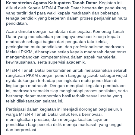
Kementerian Agama Kabupaten Tanah Datar
. Kegiatan ini
diikuti oleh Kepala MTsN 4 Tanah Datar beserta tim pendukung,
yang terdiri dari para wakil kepala madrasah dan beberapa
tenaga pendidik yang berperan dalam proses penjaminan mutu
pendidikan.
Acara dimulai dengan sambutan dari pejabat Kemenag Tanah
Datar yang menekankan pentingnya evaluasi kinerja kepala
madrasah sebagai bagian dari penguatan tata kelola,
peningkatan mutu pendidikan, dan profesionalisme madrasah.
Melalui PKKM, diharapkan setiap kepala madrasah dapat terus
mengembangkan kompetensinya dalam aspek manajerial,
kewirausahaan, serta supervisi akademik.
MTsN 4 Tanah Datar berkomitmen untuk melaksanakan seluruh
rangkaian PKKM dengan penuh tanggung jawab sebagai wujud
nyata dukungan terhadap peningkatan mutu pendidikan di
lingkungan madrasah. Dengan mengikuti kegiatan pembukaan
ini, madrasah semakin siap menghadapi proses penilaian, serta
berharap dapat memperoleh hasil terbaik sesuai usaha yang
telah dilaksanakan selama ini.
Partisipasi dalam kegiatan ini menjadi dorongan bagi seluruh
warga MTsN 4 Tanah Datar untuk terus berinovasi,
meningkatkan prestasi, dan menjaga kualitas layanan
pendidikan bagi peserta didik menuju madrasah yang unggul
dan berprestasi.