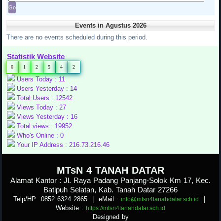
Events in Agustus 2026
There are no events scheduled during this period.
Statistik Website
0
1
2
5
4
2
Users Today : 11
Users Yesterday : 14
Total Users : 12542
Views Today : 27
Views Yesterday : 16
Total views : 19952
Who's Online : 0
Your IP Address : 216.73.216.46
.
MTsN 4 TANAH DATAR
Alamat Kantor : Jl. Raya Padang Panjang-Solok Km 17, Kec.
Batipuh Selatan, Kab. Tanah Datar 27266
Telp/HP 0852 6324 2865
| eMail :
|
info@mtsn4tanahdatar.sch.id
Website :
https://mtsn4tanahdatar.sch.id
Designed by