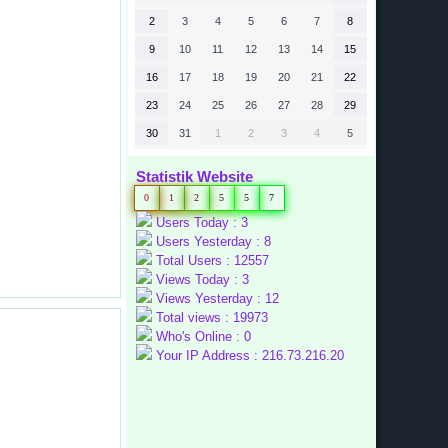
2
3
4
5
6
7
8
9
10
11
12
13
14
15
16
17
18
19
20
21
22
23
24
25
26
27
28
29
30
31
1
2
3
4
5
Statistik Website
0
1
2
5
5
7
Users Today : 3
Users Yesterday : 8
Total Users : 12557
Views Today : 3
Views Yesterday : 12
Total views : 19973
Who's Online : 0
Your IP Address : 216.73.216.20