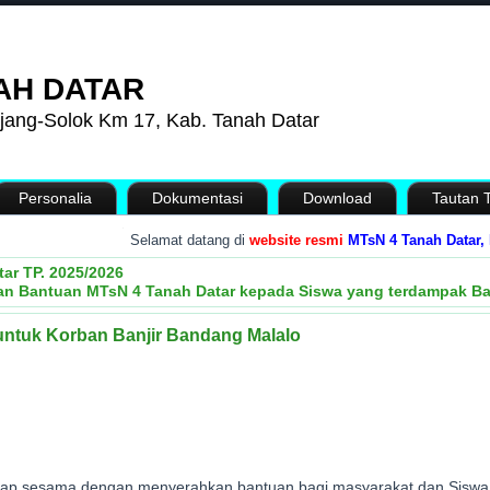
AH DATAR
jang-Solok Km 17, Kab. Tanah Datar
Personalia
Dokumentasi
Download
Tautan T
.
Selamat datang di
website resmi
MTsN 4 Tanah Datar, Prov
ar TP. 2025/2026
an Bantuan MTsN 4 Tanah Datar kepada Siswa yang terdampak B
untuk Korban Banjir Bandang Malalo
dap sesama dengan menyerahkan bantuan bagi masyarakat dan Siswa