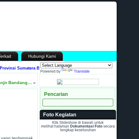
erkait
Hubungi Kami
insi Sumatera Barat
Media Informasi dan Sarana Komunikasi antara Madra
Powered by
Translate
anjir Bandang…
»
Pencarian
Foto Kegiatan
Klik Slideshow di bawah untuk
melihat halaman
Dokumentasi Foto
secara
lengkap keseluruhan
 yang terdampak