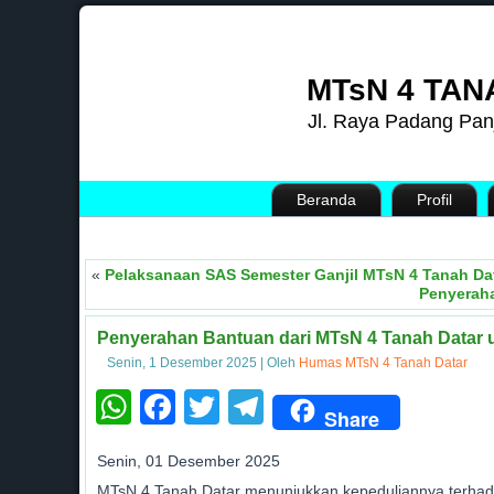
MTsN 4 TAN
Jl. Raya Padang Pan
Beranda
Profil
«
Pelaksanaan SAS Semester Ganjil MTsN 4 Tanah Dat
Penyerah
Penyerahan Bantuan dari MTsN 4 Tanah Datar 
Senin, 1 Desember 2025
|
Oleh
Humas MTsN 4 Tanah Datar
WhatsApp
Facebook
Twitter
Telegram
Share
Senin, 01 Desember 2025
MTsN 4 Tanah Datar menunjukkan kepeduliannya terha