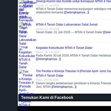
Sinergi Alumni dan Komite untuk Kemajuan MTsN 4 Tan
Jumat, 31 Juli 2026
MTsN 4 Tanah Datar menerima kunjungan sekaligus m
silaturahmi bersama
[[Selengkapnya...]]
MTsN 4 Tanah Datar Laksanakan Salat Jumat
Jumat, 31 Juli 2026
Tanah Datar, 31 Juli 2026 — MTsN 4 Tanah Datar
[[Sele
Kegiatan Kokurikuler MTsN 4 Tanah Datar
Kamis, 30 Juli 2026
Pada Kamis 30 juli 2026, MTsN 4 Tanah Datar melaks
[[Selengkapnya...]]
Tim Penilai e-Kinerja Triwulan II (Periode April–Juni) 
MTsN 4 Tanah Datar
Rabu, 29 Juli 2026
Dalam rangka pelaksanaan penilaian e-Kinerja Triwulan 
Juni, MTsN
[[Selengkapnya...]]
Temukan Kami di Facebook