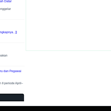
ah Datar
enggelar
ngkapnya...]]
anakan
Guru dan Pegawai
II periode April–
.