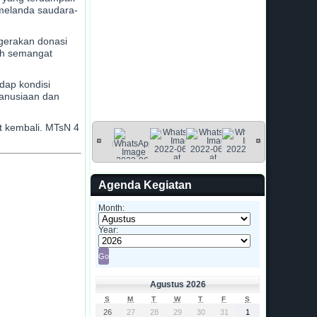
 melanda saudara-
 gerakan donasi
uh semangat
dap kondisi
manusiaan dan
t kembali. MTsN 4
Agenda Kegiatan
Month:
Year:
Agustus 2026
S
M
T
W
T
F
S
26
27
28
29
30
31
1