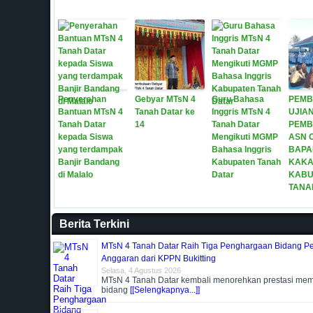
Penyerahan
Gebyar MTsN 4
Guru Bahasa
PEM
Bantuan MTsN 4
Tanah Datar ke
Inggris MTsN 4
UJIA
Tanah Datar
14
Tanah Datar
PEMB
kepada Siswa
Mengikuti MGMP
ASN 
yang terdampak
Bahasa Inggris
BAPA
Banjir Bandang
Kabupaten Tanah
KAK
di Malalo
Datar
KABU
TANA
Berita Terkini
MTsN 4 Tanah Datar Raih Tiga Penghargaan Bidang P
Anggaran dari KPPN Bukitting
Selasa, 4 Agustus 2026
MTsN 4 Tanah Datar kembali menorehkan prestasi me
bidang
[[Selengkapnya...]]