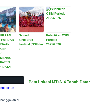
BUKAAN
Galundi
Pelantikan OSIM
N PAT DAN
Singkarak
Periode
INAAN
Festival (GSF) ke
2025/2026
OLEH
2
K
AMENAG
PATEN
H DATAR
Peta Lokasi MTsN 4 Tanah Datar
engelolaan
mbanggakan di