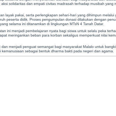
k aksi solidaritas dan empati civitas madrasah terhadap musibah yang
n layak pakai, serta perlengkapan sehari-hari yang dihimpun melalui
ruh peserta didik. Proses pengumpulan donasi dilakukan dengan pen
 yang selama ini ditanamkan di lingkungan MTsN 4 Tanah Datar.
 ini menjadi pembelajaran nyata bagi siswa untuk selalu peka terha
n dapat meringankan beban para korban sekaligus memperkuat nilai ke
dan menjadi penguat semangat bagi masyarakat Malalo untuk bangki
si kemanusiaan sebagai bentuk dharma bakti pada negeri dan agama.