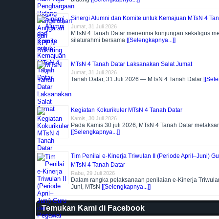
Sinergi Alumni dan Komite untuk Kemajuan MTsN 4 Tan
Jumat, 31 Juli 2026
MTsN 4 Tanah Datar menerima kunjungan sekaligus m
silaturahmi bersama
[[Selengkapnya...]]
MTsN 4 Tanah Datar Laksanakan Salat Jumat
Jumat, 31 Juli 2026
Tanah Datar, 31 Juli 2026 — MTsN 4 Tanah Datar
[[Sele
Kegiatan Kokurikuler MTsN 4 Tanah Datar
Kamis, 30 Juli 2026
Pada Kamis 30 juli 2026, MTsN 4 Tanah Datar melaks
[[Selengkapnya...]]
Tim Penilai e-Kinerja Triwulan II (Periode April–Juni) 
MTsN 4 Tanah Datar
Rabu, 29 Juli 2026
Dalam rangka pelaksanaan penilaian e-Kinerja Triwulan 
Juni, MTsN
[[Selengkapnya...]]
Temukan Kami di Facebook