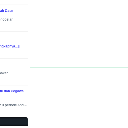
ah Datar
enggelar
ngkapnya...]]
anakan
Guru dan Pegawai
II periode April–