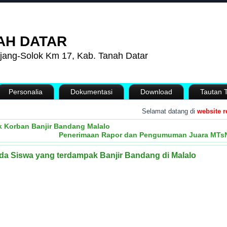
AH DATAR
jang-Solok Km 17, Kab. Tanah Datar
Personalia
Dokumentasi
Download
Tautan T
.
Selamat datang di
website resmi
k Korban Banjir Bandang Malalo
Penerimaan Rapor dan Pengumuman Juara MTsN
a Siswa yang terdampak Banjir Bandang di Malalo