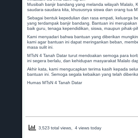
Musibah banjir bandang yang melanda wilayah Malalo,
saudara-saudara kita, khususnya siswa dan orang tua 
Sebagai bentuk kepedulian dan rasa empati, keluarga b
yang terdampak banjir bandang. Bantuan ini merupakan w
baik guru, tenaga kependidikan, siswa, maupun pihak-pih
Kami menyadari bahwa bantuan yang diberikan mungkin
kami agar bantuan ini dapat meringankan beban, membe
masa sulit ini.
MTsN 4 Tanah Datar turut mendoakan semoga para korba
ini segera berlalu, dan kehidupan masyarakat Malalo dapa
Akhir kata, kami mengucapkan terima kasih kepada seluru
bantuan ini. Semoga segala kebaikan yang telah diberik
Humas MTsN 4 Tanah Datar
3,523 total views, 4 views today