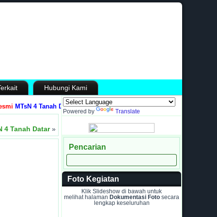
erkait
Hubungi Kami
MTsN 4 Tanah Datar, Provinsi Sumatera Barat
Media Informasi dan Saran
Powered by
Translate
 4 Tanah Datar
»
Pencarian
Foto Kegiatan
Klik Slideshow di bawah untuk
melihat halaman
Dokumentasi Foto
secara
lengkap keseluruhan