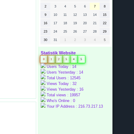
2
3
4
5
6
7
8
9
10
11
12
13
14
15
16
17
18
19
20
21
22
23
24
25
26
27
28
29
30
31
1
2
3
4
5
Statistik Website
0
1
2
5
4
5
Users Today : 14
Users Yesterday : 14
Total Users : 12545
Views Today : 32
Views Yesterday : 16
Total views : 19957
Who's Online : 0
Your IP Address : 216.73.217.13