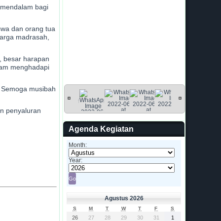
g mendalam bagi
swa dan orang tua
 warga madrasah,
, besar harapan
alam menghadapi
T. Semoga musibah
an penyaluran
Agenda Kegiatan
Month:
Year:
Agustus 2026
S
M
T
W
T
F
S
26
27
28
29
30
31
1