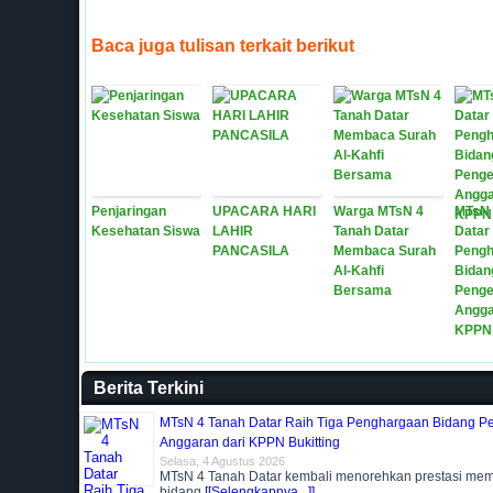
Baca juga tulisan terkait berikut
Penjaringan
UPACARA HARI
Warga MTsN 4
MTsN 
Kesehatan Siswa
LAHIR
Tanah Datar
Datar
PANCASILA
Membaca Surah
Pengh
Al-Kahfi
Bidan
Bersama
Penge
Angga
KPPN 
Berita Terkini
MTsN 4 Tanah Datar Raih Tiga Penghargaan Bidang P
Anggaran dari KPPN Bukitting
Selasa, 4 Agustus 2026
MTsN 4 Tanah Datar kembali menorehkan prestasi me
bidang
[[Selengkapnya...]]