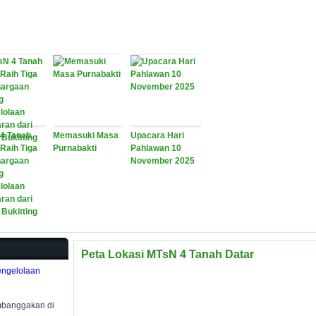
4 Tanah
Memasuki Masa
Upacara Hari
 Raih Tiga
Purnabakti
Pahlawan 10
argaan
November 2025
g
lolaan
ran dari
Bukitting
Peta Lokasi MTsN 4 Tanah Datar
engelolaan
mbanggakan di