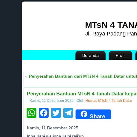
MTsN 4 TAN
Jl. Raya Padang Pan
Beranda
Profil
«
Penyerahan Bantuan dari MTsN 4 Tanah Datar untu
Penyerahan Bantuan MTsN 4 Tanah Datar kepad
Kamis, 11 Desember 2025
|
Oleh
Humas MTsN 4 Tanah Datar
WhatsApp
Facebook
Twitter
Telegram
Share
Kamis, 11 Desember 2025
Innalillahi wa inna ilaihi raji’un.