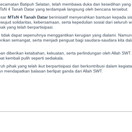
 Kecamatan Batipuh Selatan, telah membawa duka dan kesedihan yan
MTsN 4 Tanah Datar yang terdampak langsung oleh bencana tersebut.
esar
MTsN 4 Tanah Datar
berinisiatif menyerahkan bantuan kepada si
ujud solidaritas, kebersamaan, serta kepedulian sosial dari seluruh
ak yang telah berpartisipasi.
 tidak dapat sepenuhnya menggantikan kerugian yang dialami. Namun
rikan semangat, serta menjadi penguat bagi saudara-saudara kita d
n diberikan ketabahan, kekuatan, serta perlindungan oleh Allah SW
t kembali pulih seperti sediakala.
h pihak yang telah ikut berpartisipasi dan berkontribusi dalam kegiat
an mendapatkan balasan berlipat ganda dari Allah SWT.