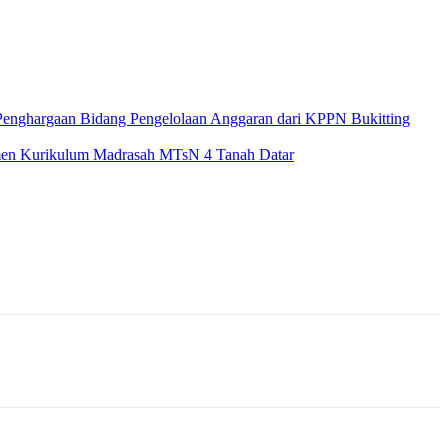
Penghargaan Bidang Pengelolaan Anggaran dari KPPN Bukitting
men Kurikulum Madrasah MTsN 4 Tanah Datar