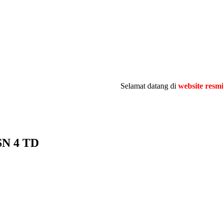
.
Selamat datang di
website resmi
MTsN 4
N 4 TD