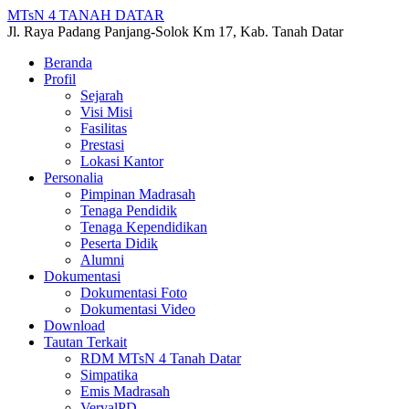
MTsN 4 TANAH DATAR
Jl. Raya Padang Panjang-Solok Km 17, Kab. Tanah Datar
Beranda
Profil
Sejarah
Visi Misi
Fasilitas
Prestasi
Lokasi Kantor
Personalia
Pimpinan Madrasah
Tenaga Pendidik
Tenaga Kependidikan
Peserta Didik
Alumni
Dokumentasi
Dokumentasi Foto
Dokumentasi Video
Download
Tautan Terkait
RDM MTsN 4 Tanah Datar
Simpatika
Emis Madrasah
VervalPD