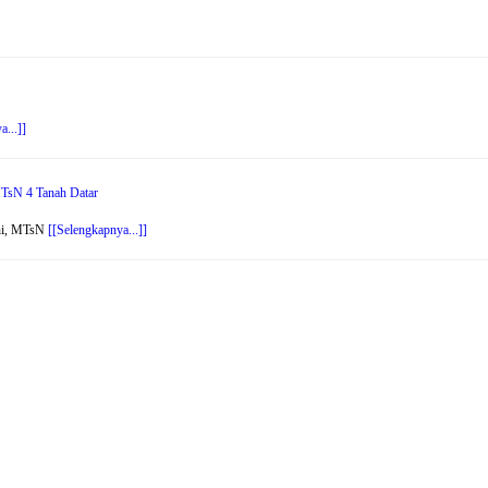
a...]]
MTsN 4 Tanah Datar
uni, MTsN
[[Selengkapnya...]]