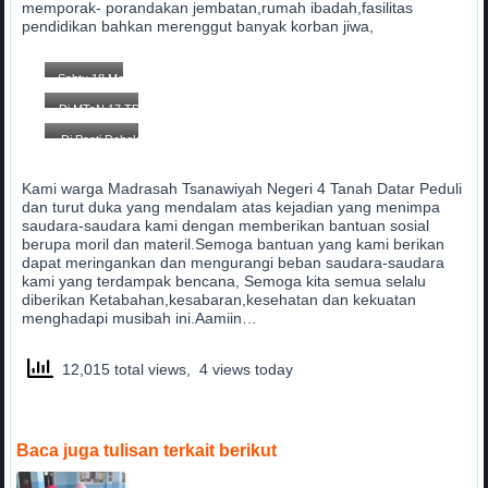
memporak- porandakan jembatan,rumah ibadah,fasilitas
pendidikan bahkan merenggut banyak korban jiwa,
Sabtu,18 Mei
2024 jelang
Di MTsN 17 TD
menuju lokasii
Sungai Jambu
Di Panti Dobok
Batusangkar
Kami warga Madrasah Tsanawiyah Negeri 4 Tanah Datar Peduli
dan turut duka yang mendalam atas kejadian yang menimpa
saudara-saudara kami dengan memberikan bantuan sosial
berupa moril dan materil.Semoga bantuan yang kami berikan
dapat meringankan dan mengurangi beban saudara-saudara
kami yang terdampak bencana, Semoga kita semua selalu
diberikan Ketabahan,kesabaran,kesehatan dan kekuatan
menghadapi musibah ini.Aamiin…
12,015 total views, 4 views today
Baca juga tulisan terkait berikut