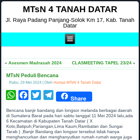
MTsN 4 TANAH DATAR
Jl. Raya Padang Panjang-Solok Km 17, Kab. Tanah
Datar
.
Sel
«
Asesmen Madrasah 2024
CLASMEETING TAPEL 23/24
»
MTsN Peduli Bencana
Rabu, 29 Mei 2024
|
Oleh
Humas MTsN 4 Tanah Datar
WhatsApp
Facebook
Twitter
Telegram
Share
Bencana banjir bandang dan longsor melanda berbagai daerah
di Sumatera Barat pada hari sabtu tanggal 11 Mei 2024 lalu,ada
6 Kecamatan di Kabupaten Tanah Datar ( X
Koto,Batipuh,Pariangan,Lima Kaum,Rambatan dan Sungai
Tarab ) ,Banjir Bandang dan longsor tersebut tidak hanya
menghancurkan dan menghanyutkan rumah-rumah warga juga