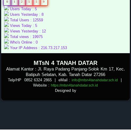
0
1
2
5
5
9
Users Today : 5
Users Yesterday : 8
Total Users : 12559
Views Today : 5
Views Yesterday : 12
Total views : 19975
Who's Online : 0
Your IP Address : 216.73.217.153
.
MTsN 4 TANAH DATAR
Alamat Kantor : Jl. Raya Padang Panjang-Solok Km 17, Kec.
Batipuh Selatan, Kab. Tanah Datar 27266
Telp/HP 0852 6324 2865
| eMail :
|
info@mtsn4tanahdatar.sch.id
Website :
https://mtsn4tanahdatar.sch.id
Designed by
.