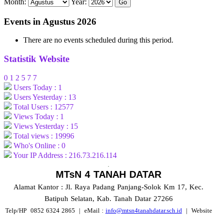
Month:
Year:
Events in Agustus 2026
There are no events scheduled during this period.
Statistik Website
0
1
2
5
7
7
Users Today : 1
Users Yesterday : 13
Total Users : 12577
Views Today : 1
Views Yesterday : 15
Total views : 19996
Who's Online : 0
Your IP Address : 216.73.216.114
.
MTsN 4 TANAH DATAR
Alamat Kantor : Jl. Raya Padang Panjang-Solok Km 17, Kec.
Batipuh Selatan, Kab. Tanah Datar 27266
Telp/HP 0852 6324 2865
| eMail :
info@mtsn4tanahdatar.sch.id
|
Website