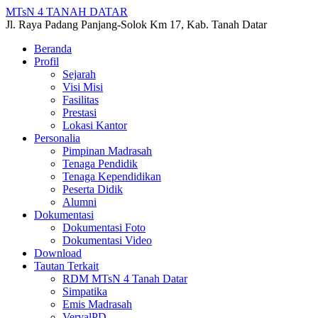
MTsN 4 TANAH DATAR
Jl. Raya Padang Panjang-Solok Km 17, Kab. Tanah Datar
Beranda
Profil
Sejarah
Visi Misi
Fasilitas
Prestasi
Lokasi Kantor
Personalia
Pimpinan Madrasah
Tenaga Pendidik
Tenaga Kependidikan
Peserta Didik
Alumni
Dokumentasi
Dokumentasi Foto
Dokumentasi Video
Download
Tautan Terkait
RDM MTsN 4 Tanah Datar
Simpatika
Emis Madrasah
VervalPD